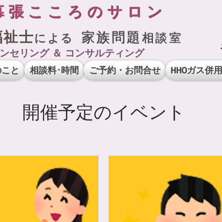
幕張こころのサロン
福祉士
家族問題
相談室
による
ンセリング ＆ コンサルティング
のこと
相談料･時間
ご予約・お問合せ
HHOガス併
開催予定のイベント