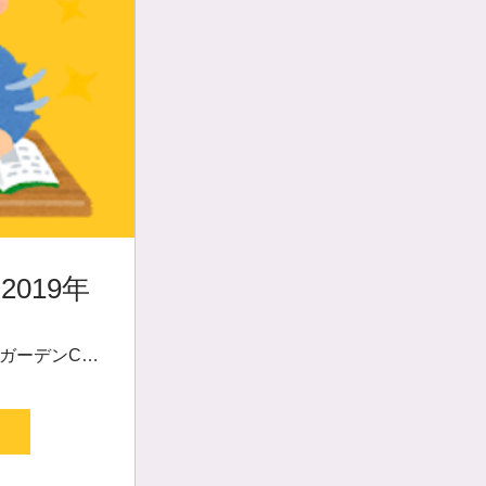
019年
）
幕張テクノガーデンCB棟3階MBP内「幕張こころのサロン」