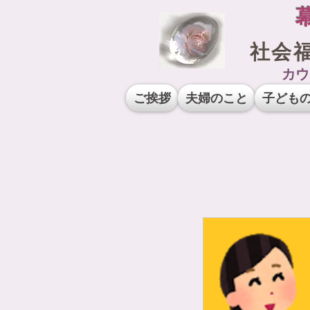
社会
カウ
ご挨拶
夫婦のこと
子ども